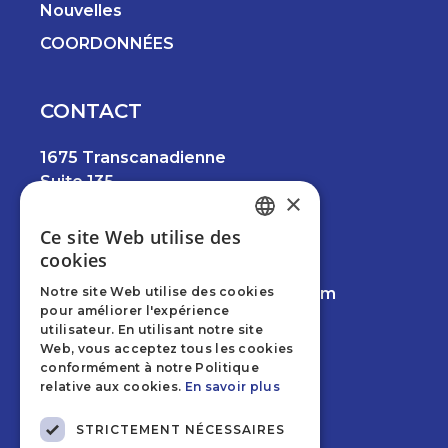
Nouvelles
COORDONNÉES
CONTACT
1675 Transcanadienne
Suite 135
×
Dorval, QC H9P 1J1
Ce site Web utilise des
ENGLISH
514.457.6745
cookies
FRENCH
Notre site Web utilise des cookies
info@creviermancinileeswood.com
pour améliorer l'expérience
Facebook
Instagram
LinkedIn
utilisateur. En utilisant notre site
Web, vous acceptez tous les cookies
conformément à notre Politique
relative aux cookies.
En savoir plus
RBQ 5817-1422-01
STRICTEMENT NÉCESSAIRES