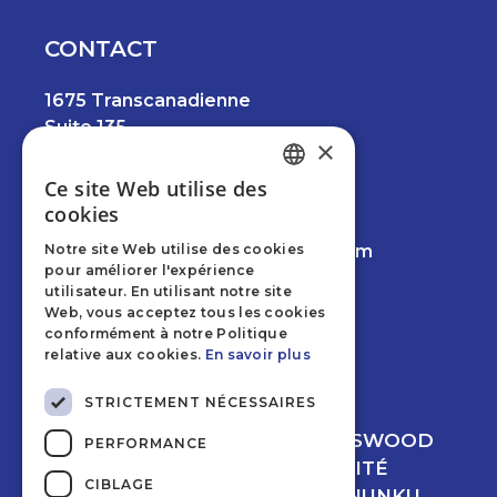
CONTACT
1675 Transcanadienne
Suite 135
×
Dorval, QC H9P 1J1
Ce site Web utilise des
ENGLISH
514.457.6745
cookies
FRENCH
info@creviermancinileeswood.com
Notre site Web utilise des cookies
pour améliorer l'expérience
Facebook
Instagram
LinkedIn
utilisateur. En utilisant notre site
Web, vous acceptez tous les cookies
conformément à notre Politique
relative aux cookies.
En savoir plus
RBQ 5817-1422-01
STRICTEMENT NÉCESSAIRES
© 2026 CREVIER MANCINI LEESWOOD
PERFORMANCE
POLITIQUE DE CONFIDENTIALITÉ
CIBLAGE
CRÉATION DU SITE WEB PAR NUNKU