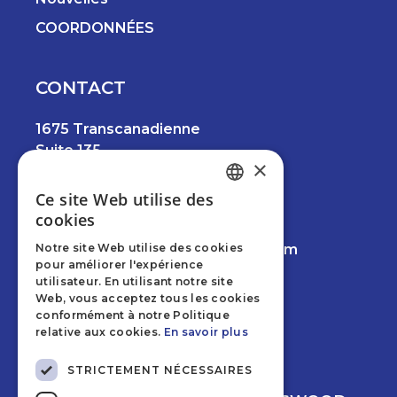
COORDONNÉES
CONTACT
1675 Transcanadienne
Suite 135
×
Dorval, QC H9P 1J1
Ce site Web utilise des
ENGLISH
514.457.6745
cookies
FRENCH
info@creviermancinileeswood.com
Notre site Web utilise des cookies
pour améliorer l'expérience
Facebook
Instagram
LinkedIn
utilisateur. En utilisant notre site
Web, vous acceptez tous les cookies
conformément à notre Politique
relative aux cookies.
En savoir plus
RBQ 5817-1422-01
STRICTEMENT NÉCESSAIRES