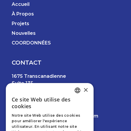
Accueil
À Propos
Projets
Nouvelles
COORDONNÉES
CONTACT
1675 Transcanadienne
Suite 135
×
Dorval, QC H9P 1J1
Ce site Web utilise des
ENGLISH
514.457.6745
cookies
FRENCH
info@creviermancinileeswood.com
Notre site Web utilise des cookies
pour améliorer l'expérience
Facebook
Instagram
LinkedIn
utilisateur. En utilisant notre site